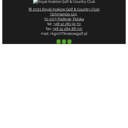
© 2021 Royal Kraków Golf & Country Club
Ochmanów 124,
32-003 Podłęże, Polska
tel:
+48 12 281 91 70
fax:
+48 12 284 86 00
mail: rkgc(AT)krakowgolf.pl